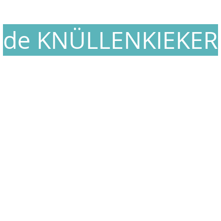
de KNÜLLENKIEKER
[ Plattdeutsch für 'Sturmmöwe' ]
Döntjes un annern Tünkram
von de Waterkant
rucke und Postkarten mit fröhlichen Motiven von de