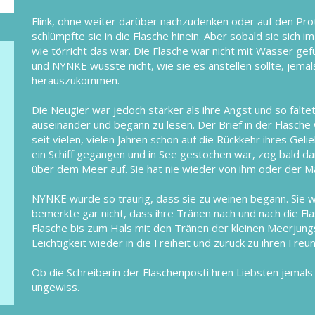
Flink, ohne weiter darüber nachzudenken oder auf den Pro
schlümpfte sie in die Flasche hinein. Aber sobald sie sich i
wie törricht das war. Die Flasche war nicht mit Wasser gefü
und NYNKE wusste nicht, wie sie es anstellen sollte, jema
herauszukommen.
Die Neugier war jedoch stärker als ihre Angst und so faltet
auseinander und begann zu lesen. Der Brief in der Flasche 
seit vielen, vielen Jahren schon auf die Rückkehr ihres Ge
ein Schiff gegangen und in See gestochen war, zog bald d
über dem Meer auf. Sie hat nie wieder von ihm oder der M
NYNKE wurde so traurig, dass sie zu weinen begann. Sie 
bemerkte gar nicht, dass ihre Tränen nach und nach die Flas
Flasche bis zum Hals mit den Tränen der kleinen Meerjungs
Leichtigkeit wieder in die Freiheit und zurück zu ihren Fr
Ob die Schreiberin der Flaschenposti hren Liebsten jemals
ungewiss.