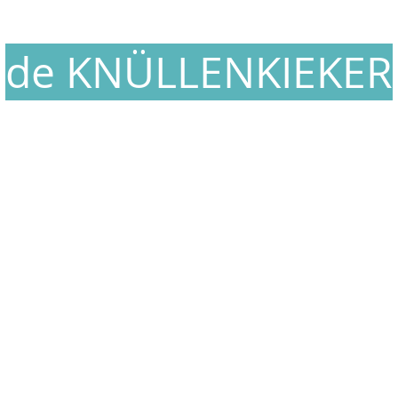
de KNÜLLENKIEKER
[ Plattdeutsch für 'Sturmmöwe' ]
Döntjes un annern Tünkram
von de Waterkant
rucke und Postkarten mit fröhlichen Motiven von de