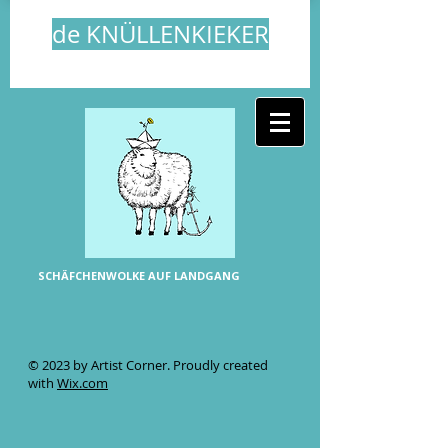
de KNÜLLENKIEKER
[ Plattdeutsch für 'Sturmmöwe' ]
SCHÄFCHENWOLKE AUF LANDGANG
© 2023 by Artist Corner. Proudly created
with
Wix.com